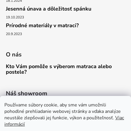
s
18.1.2024
u
Jesenná únava a dôležitosť spánku
19.10.2023
Prírodné materiály v matraci?
20.9.2023
O nás
Kto Vám pomôže s výberom matraca alebo
postele?
Náš showroom
Používame súbory cookie, aby sme vám umožnili
PÚCHOV, 1.MÁJA 1457/44
pohodlné prehliadanie webovej stránky a vďaka analýze
neustále zlepšovali jej funkcie, výkon a použiteľnosť.
Viac
informácií