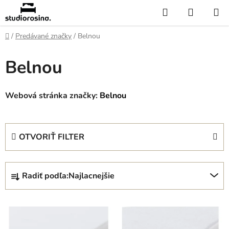
Prejsť
Hľadať
NÁKUP
na
KOŠÍK
obsah
Domov
/
Predávané značky
/
Belnou
Belnou
Webová stránka značky:
Belnou
OTVORIŤ FILTER
R
Radiť podľa:
Najlacnejšie
a
d
V
e
ý
n