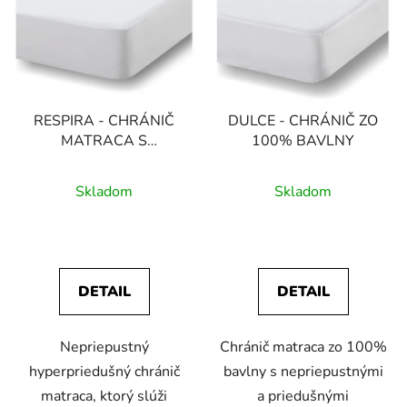
p
i
i
e
s
p
p
r
r
o
RESPIRA - CHRÁNIČ
DULCE - CHRÁNIČ ZO
o
d
MATRACA S
100% BAVLNY
d
u
MEMBRÁNOU
u
k
Skladom
Skladom
k
t
t
o
o
v
v
DETAIL
DETAIL
Nepriepustný
Chránič matraca zo 100%
hyperpriedušný chránič
bavlny s nepriepustnými
matraca, ktorý slúži
a priedušnými