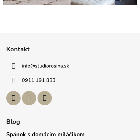
Z
á
Kontakt
p
ä
info
@
studiorosina.sk
t
i
0911 191 883
e
Blog
Spánok s domácim miláčikom