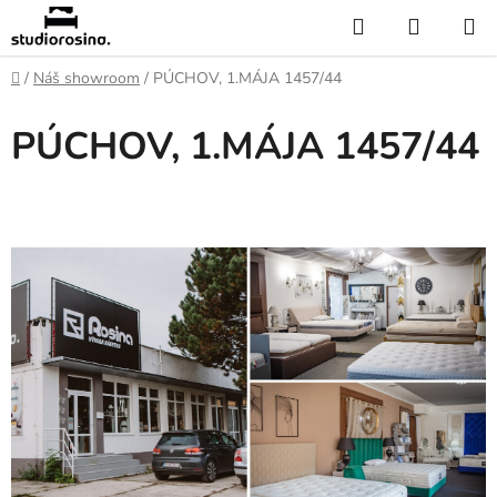
Prejsť
Hľadať
NÁKUP
na
KOŠÍK
obsah
Domov
/
Náš showroom
/
PÚCHOV, 1.MÁJA 1457/44
PÚCHOV, 1.MÁJA 1457/44