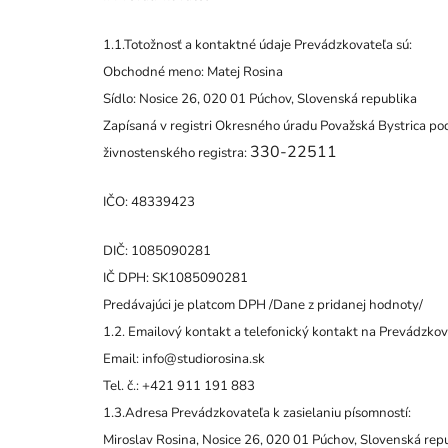
1.1.Totožnosť a kontaktné údaje Prevádzkovateľa sú:
Obchodné meno: Matej Rosina
Sídlo: Nosice 26, 020 01 Púchov, Slovenská republika
Zapísaná v registri Okresného úradu Považská Bystrica po
330-22511
živnostenského registra:
IČO:
48339423
DIČ:
1085090281
IČ DPH: SK
1085090281
Predávajúci je platcom DPH /Dane z pridanej hodnoty/
1.2. Emailový kontakt a telefonický kontakt na Prevádzkova
Email: info@studiorosina.sk
Tel. č.: +421 911 191 883
1.3.Adresa Prevádzkovateľa k zasielaniu písomností:
Miroslav Rosina, Nosice 26, 020 01 Púchov, Slovenská rep