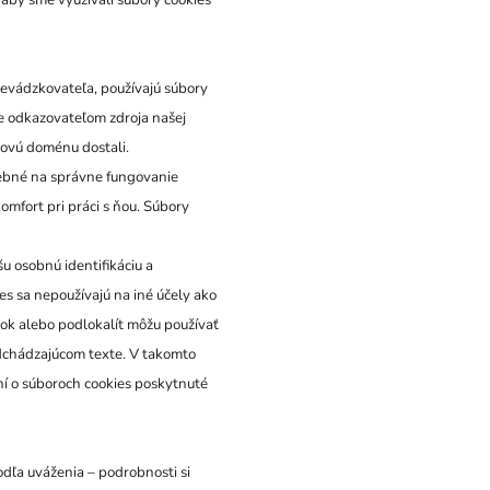
revádzkovateľa, používajú súbory
je odkazovateľom zdroja našej
tovú doménu dostali.
rebné na správne fungovanie
omfort pri práci s ňou. Súbory
u osobnú identifikáciu a
es sa nepoužívajú na iné účely ako
ánok alebo podlokalít môžu používať
dchádzajúcom texte. V takomto
í o súboroch cookies poskytnuté
dľa uváženia – podrobnosti si