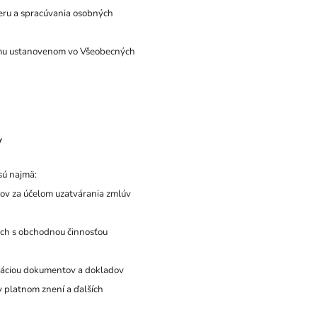
beru a spracúvania osobných
ojmu ustanovenom vo Všeobecných
y
sú najmä:
ntov za účelom uzatvárania zmlúv
ich s obchodnou činnosťou
iváciou dokumentov a dokladov
v platnom znení a ďalších