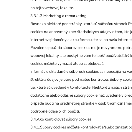
na tejto webovej lokalite.
3.3.1.3.Marketing a remarketing
Rovnako niektoré podstránky, ktoré sú súčasťou stránok P
cookies na anonymný zber štatistických údajov o tom, kto 
internetovej domény a akou formou ste sa na našu interne
Povolenie použitia súborov cookies nie je nevyhnutne pot
webovej lokality, ale poskytne vám to lepší používateľský k
cookies môžete vymazať alebo zablokovať.
Informácie ukladané v súboroch cookies sa nepoužijú na vaš
štruktúra údajov je plne pod našou kontrolou. Súbory cooki
tie, ktoré sú uvedené v tomto texte. Niektoré z našich str
dodatočné alebo odlišné súbory cookie než uvedené v pre
prípade budú na predmetnej stránke v osobitnom oznámen
podrobné údaje o ich použití.
3.4.Ako kontrolovať súbory cookies
3.4.1.Súbory cookies môžete kontrolovať a/alebo zmazať po