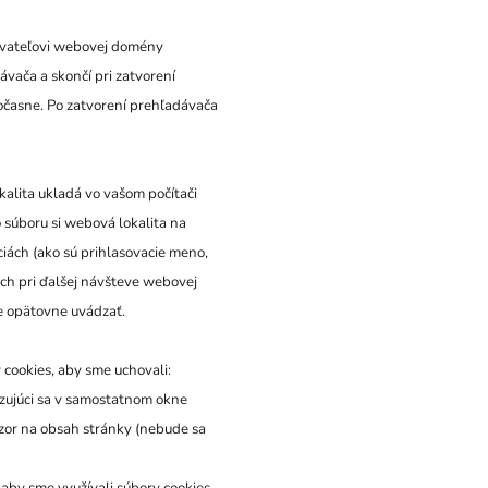
ovateľovi webovej domény
dávača a skončí pri zatvorení
očasne. Po zatvorení prehľadávača
kalita ukladá vo vašom počítači
 súboru si webová lokalita na
ciách (ako sú prihlasovacie meno,
ich pri ďalšej návšteve webovej
te opätovne uvádzať.
cookies, aby sme uchovali:
azujúci sa v samostatnom okne
ázor na obsah stránky (nebude sa
m, aby sme využívali súbory cookies