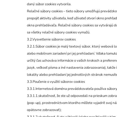
daný súbor cookies vytvorila.
Relačné súbory cookies – tieto súbory umožňujú prevádzk
prepojiť aktivity užívateľa, keď užívateľ otvorí okno prehľa
okna prehľadávača. Relačné súbory cookies sa vytvárajú d
sa všetky relačné súbory cookies vymažú.
3.2.Vysvetlenie súborov cookies
3.2.1.Súbor cookies je malý textový súbor, ktorý webová lo
alebo mobilnom zariadení pri jej prehliadaní. Vďaka tomuto
určitý čas uchováva informácie o vašich krokoch a preferen
jazyk, veľkosť písma a iné nastavenia zobrazovania), takže 
lokality alebo prehliadaní jej jednotlivých stránok nemusí
3.3.Poučenie o využití súborov cookies
3.3.1.Internetová doména prevádzkovateľa používa súbory 
3.3.1.1.skutočnosť, že ste už odpovedali na prieskum zobr
(pop-up), prostredníctvom ktorého môžete vyjadriť svoj n
opätovne zobrazovať);
3.3.1.2.skutočnosť, či ste súhlasili (alebo nesúhlasili) s tý