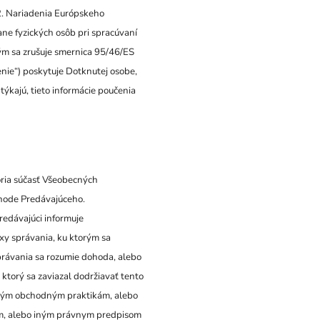
 2. Nariadenia Európskeho
ne fyzických osôb pri spracúvaní
ým sa zrušuje smernica 95/46/ES
enie“) poskytuje Dotknutej osobe,
 týkajú, tieto informácie poučenia
oria súčasť Všeobecných
hode Predávajúceho.
Predávajúci informuje
exy správania, ku ktorým sa
právania sa rozumie dohoda, alebo
ktorý sa zaviazal dodržiavať tento
tným obchodným praktikám, alebo
m, alebo iným právnym predpisom