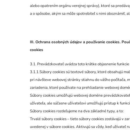
alebo opatrením orgánu verejnej správy), ktoré sa predávaj
a o
spôsobe, akým sa môže spotrebiteľ s nimi oboznámiť, ale
III. Ochrana osobných údajov a používanie cookies. Pou
cookies
3.1. Prevádzkovateľ uvádza toto krátke objasnenie funkcie
3.1.1.Súbory cookies sú textové súbory, ktoré obsahujú mal
pri návšteve webovej stránky stiahnu do vášho počítača, m
zariadenia, ktoré používate na prehliadanie webovej domé
Súbory cookies umožňujú webovej doméne prevádzkovateľa
užívateľa, ale súčasne užívateľovi umožňujú prístup k funkc
Súbory cookies rozdeľujeme na dva základné typy, a to:
Trvalé súbory cookies – tieto súbory cookies zostávajú v za
uvedenej v súbore cookies. Aktivujú sa vždy, keď užívateľ