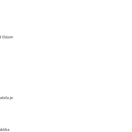
d číslom
teľa je:
ublika