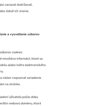
úci zaviazal dodržiavať,
bo získať ich znenie.
čenie a vysvetlenie súborov
 súborov cookies:
é množstvo informácií, ktoré sa
obilu alebo iného elektronického
ny.
 nielen rozpoznať zariadenie
iám na stránke.
riadení užívateľa počas doby
 navštívi webovú doménu, ktorá