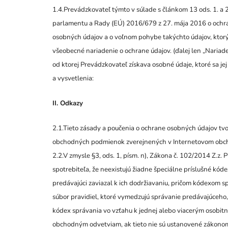
1.4.Prevádzkovateľ týmto v súlade s článkom 13 ods. 1. a
parlamentu a Rady (EÚ) 2016/679 z 27. mája 2016 o ochra
osobných údajov a o voľnom pohybe takýchto údajov, ktor
všeobecné nariadenie o ochrane údajov. (ďalej len „Nariad
od ktorej Prevádzkovateľ získava osobné údaje, ktoré sa jej
a vysvetlenia:
II. Odkazy
2.1.Tieto zásady a poučenia o ochrane osobných údajov tv
obchodných podmienok zverejnených v Internetovom obc
2.2.V zmysle §3, ods. 1, písm. n), Zákona č. 102/2014 Z.z. 
spotrebiteľa, že neexistujú žiadne špeciálne príslušné kód
predávajúci zaviazal k ich dodržiavaniu, pričom kódexom s
súbor pravidiel, ktoré vymedzujú správanie predávajúceho, 
kódex správania vo vzťahu k jednej alebo viacerým osobi
obchodným odvetviam, ak tieto nie sú ustanovené zákono