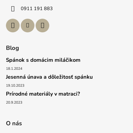
i
0911 191 883
e
Blog
Spánok s domácim miláčikom
18.1.2024
Jesenná únava a dôležitosť spánku
19.10.2023
Prírodné materiály v matraci?
20.9.2023
O nás