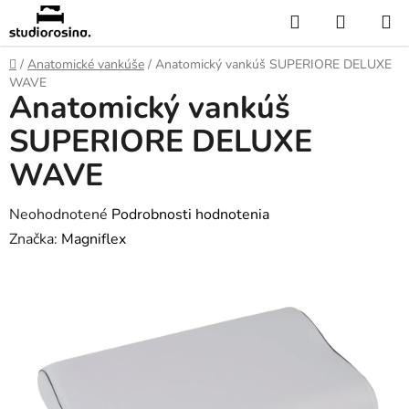
Prejsť
Hľadať
NÁKUP
na
KOŠÍK
obsah
Domov
/
Anatomické vankúše
/
Anatomický vankúš SUPERIORE DELUXE
WAVE
Anatomický vankúš
SUPERIORE DELUXE
WAVE
Priemerné
Neohodnotené
Podrobnosti hodnotenia
hodnotenie
Značka:
Magniflex
produktu
je
0,0
z
5
hviezdičiek.