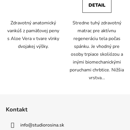
DETAIL
Zdravotný anatomický
Stredne tuhý zdravotný
vankúš z pamäťovej peny
matrac pre aktívnu
s Aloe Vera v tvare vlnky
regeneráciu tela počas
dvojakej výšky.
spánku. Je vhodný pre
osoby trpiace skoliózou a
inými biomechanickými
poruchami chrbtice. Nižšia
vrstva...
Z
á
Kontakt
p
ä
info
@
studiorosina.sk
t