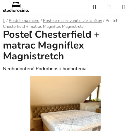
Prejsť
Hľadať
NÁKUP
na
KOŠÍK
obsah
Domov
/
Postele na mieru
/
Postele realizované u zákazníkov
/
Posteľ
Chesterfield + matrac Magniflex Magnistretch
Posteľ Chesterfield +
matrac Magniflex
Magnistretch
Priemerné
Neohodnotené
Podrobnosti hodnotenia
hodnotenie
produktu
je
0,0
z
5
hviezdičiek.