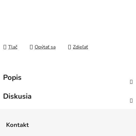
Tlač
Opýtať sa
Zdieľať
Popis
Diskusia
Z
á
Kontakt
p