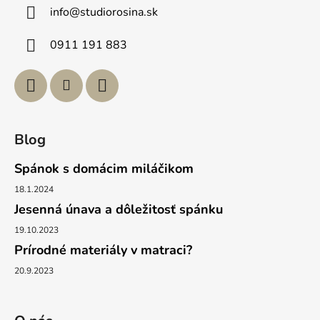
ä
info
@
studiorosina.sk
t
i
0911 191 883
e
Blog
Spánok s domácim miláčikom
18.1.2024
Jesenná únava a dôležitosť spánku
19.10.2023
Prírodné materiály v matraci?
20.9.2023