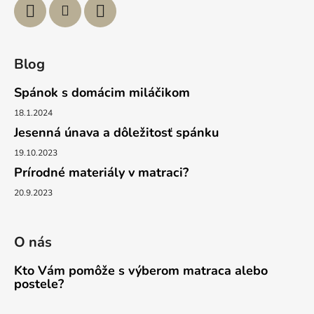
v
k
y
v
Blog
ý
p
Spánok s domácim miláčikom
i
s
18.1.2024
u
Jesenná únava a dôležitosť spánku
19.10.2023
Prírodné materiály v matraci?
20.9.2023
O nás
Kto Vám pomôže s výberom matraca alebo
postele?