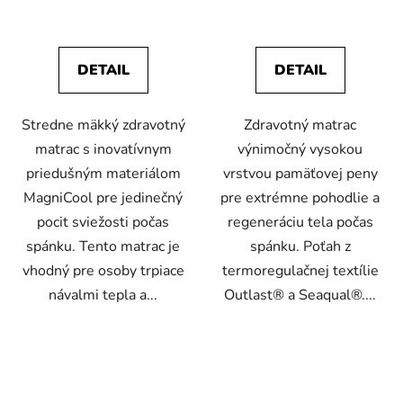
DETAIL
DETAIL
Stredne mäkký zdravotný
Zdravotný matrac
matrac s inovatívnym
výnimočný vysokou
priedušným materiálom
vrstvou pamäťovej peny
MagniCool pre jedinečný
pre extrémne pohodlie a
pocit sviežosti počas
regeneráciu tela počas
spánku. Tento matrac je
spánku. Poťah z
vhodný pre osoby trpiace
termoregulačnej textílie
návalmi tepla a...
Outlast® a Seaqual®....