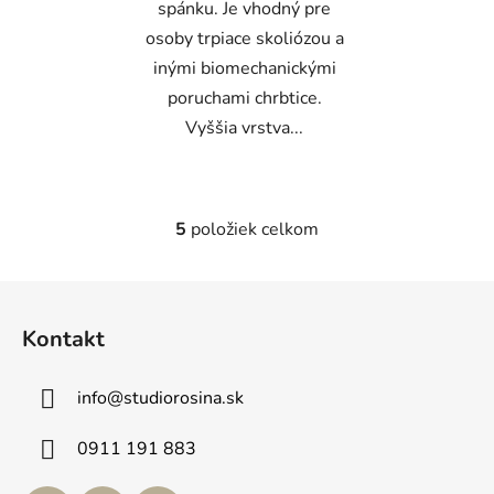
spánku. Je vhodný pre
osoby trpiace skoliózou a
inými biomechanickými
poruchami chrbtice.
Vyššia vrstva...
5
položiek celkom
O
v
l
Z
á
á
d
Kontakt
p
a
ä
c
info
@
studiorosina.sk
t
i
e
i
0911 191 883
p
e
r