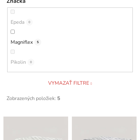
Značka
Epeda
0
Magniflex
5
Pikolin
0
VYMAZAŤ FILTRE
Zobrazených položiek:
5
V
ý
p