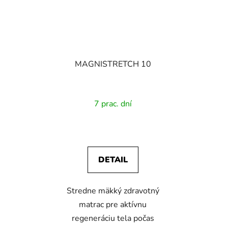
MAGNISTRETCH 10
Priemerné
7 prac. dní
hodnotenie
produktu
je
4,0
DETAIL
z
5
Stredne mäkký zdravotný
hviezdičiek.
matrac pre aktívnu
regeneráciu tela počas