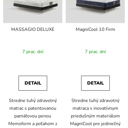
i
s
p
r
MASSAGIO DELUXE
MagniCool 10 Firm
o
d
u
7 prac. dní
7 prac. dní
k
t
o
v
DETAIL
DETAIL
Stredne tuhý zdravotný
Stredne tuhý zdravotný
matrac s patentovanou
matraca s inovatívnym
pamäťovou penou
priedušným materiálom
Memoform a poťahom z
MagniCool pre jedinečný