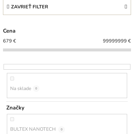
e
ZAVRIEŤ FILTER
n
i
e
Cena
p
r
679
€
99999999
€
o
d
u
k
t
o
Na sklade
0
v
Značky
BULTEX NANOTECH
0