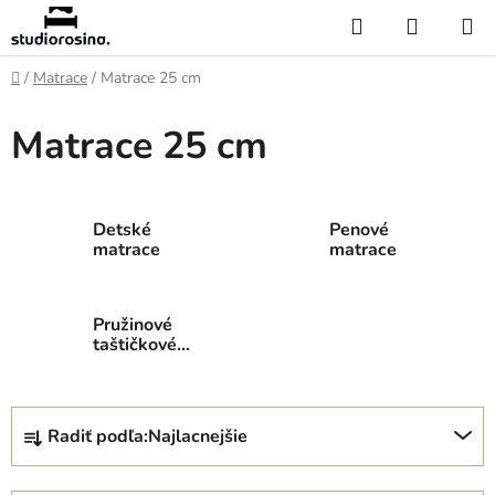
Prejsť
Hľadať
NÁKUP
na
KOŠÍK
obsah
Domov
/
Matrace
/
Matrace 25 cm
Matrace 25 cm
Detské
Penové
matrace
matrace
Pružinové
taštičkové
matrace
R
Radiť podľa:
Najlacnejšie
a
d