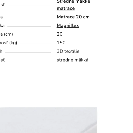
Stredne mäkké
sť
matrace
ka
Matrace 20 cm
ka
Magniflex
a (cm)
20
osť (kg)
150
h
3D textílie
sť
stredne mäkká