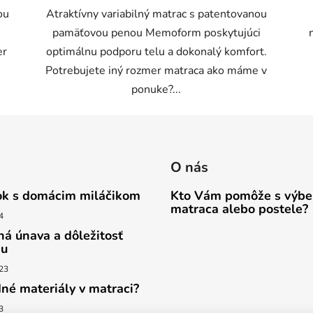
ou
Atraktívny variabilný matrac s patentovanou
pamäťovou penou Memoform poskytujúci
er
optimálnu podporu telu a dokonalý komfort.
Potrebujete iný rozmer matraca ako máme v
ponuke?...
O nás
k s domácim miláčikom
Kto Vám pomôže s výb
matraca alebo postele?
4
ná únava a dôležitosť
ku
23
dné materiály v matraci?
3