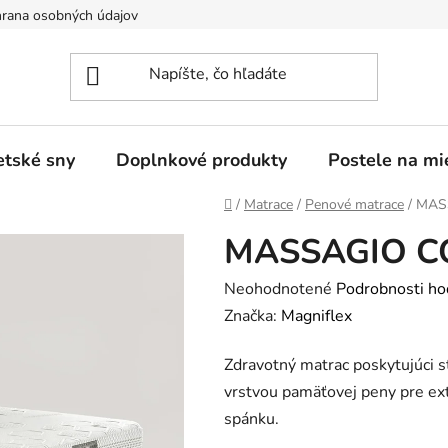
rana osobných údajov
tské sny
Doplnkové produkty
Postele na mi
Domov
/
Matrace
/
Penové matrace
/
MAS
MASSAGIO C
Priemerné
Neohodnotené
Podrobnosti ho
hodnotenie
Značka:
Magniflex
produktu
Zdravotný matrac poskytujúci
je
vrstvou pamäťovej peny pre ex
0,0
spánku.
z