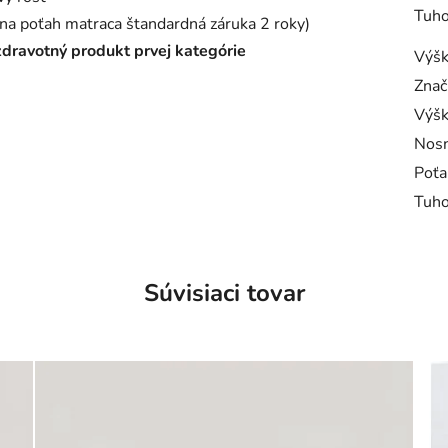
Tuho
(na poťah matraca štandardná záruka 2 roky)
 zdravotný produkt prvej kategórie
Výš
Znač
Výšk
Nosn
Poťa
Tuho
Súvisiaci tovar