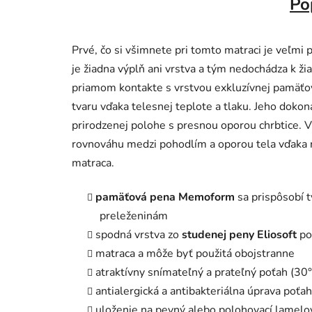
Po
Prvé, čo si všimnete pri tomto matraci je veľmi
je žiadna výplň ani vrstva a tým nedochádza k ži
priamom kontakte s vrstvou exkluzívnej pamäťo
tvaru vďaka telesnej teplote a tlaku. Jeho dokon
prirodzenej polohe s presnou oporou chrbtice. V
rovnováhu medzi pohodlím a oporou tela vďaka r
matraca.
pamäťová pena Memoform
sa prispôsobí t
preleženinám
spodná vrstva zo
studenej peny Eliosoft
po
matraca a môže byť použitá obojstranne
atraktívny snímateľný a prateľný poťah (30°C
antialergická a antibakteriálna úprava poťa
uloženie na pevný alebo polohovací lamelo