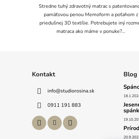
Stredne tuhý zdravotný matrac s patentovan
pamäťovou penou Memoform a poťahom z
priedušnej 3D textílie. Potrebujete iný rozm
matraca ako máme v ponuke?...
Z
á
Kontakt
Blog
p
ä
Spáno
info
@
studiorosina.sk
t
18.1.202
i
Jesen
0911 191 883
e
spán
19.10.20
Príro
20.9.202