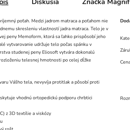
pis
Diskusia
Značka
Magnif
 príjemný poťah. Medzi jadrom matraca a poťahom nie
Doda
adnemu skresleniu vlastností jadra matraca. Telo je v
vej peny Memoform, ktorá sa ľahko prispôsobí jeho
Kate
alé vytvarovanie udržuje telo počas spánku v
Záru
rstva studenej peny Eliosoft vytvára dokonalú
ozloženiu telesnej hmotnosti po celej dĺžke
Cen
varu Vášho tela, nevyvíja protitlak a pôsobí proti
skytuje vhodnú ortopedickú podporu chrbtici
Roz
) z 3D textílie a viskózy
hu
vý rošt