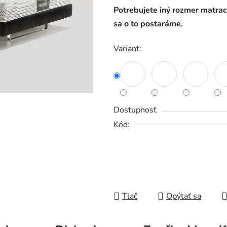
5
Potrebujete iný rozmer matr
hviezdičiek.
sa o to postaráme.
Variant:
Dostupnosť
Kód:
Tlač
Opýtať sa