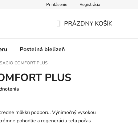
Prihlásenie
Registrácia
PRÁZDNY KOŠÍK
NÁKUPNÝ
KOŠÍK
eru
Posteľná bielizeň
SAGIO COMFORT PLUS
OMFORT PLUS
dnotenia
 stredne mäkkú podporu. Výnimočný vysokou
trémne pohodlie a regeneráciu tela počas