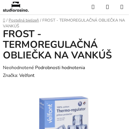
Prejsť
Hľadať
NÁKUP
na
KOŠÍK
obsah
Domov
/
Posteľná bielizeň
/
FROST - TERMOREGULAČNÁ OBLIEČKA NA
VANKÚŠ
FROST -
TERMOREGULAČNÁ
OBLIEČKA NA VANKÚŠ
Priemerné
Neohodnotené
Podrobnosti hodnotenia
hodnotenie
Značka:
Velfont
produktu
je
0,0
z
5
hviezdičiek.