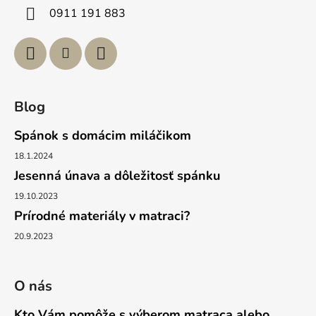
i
0911 191 883
e
Blog
Spánok s domácim miláčikom
18.1.2024
Jesenná únava a dôležitosť spánku
19.10.2023
Prírodné materiály v matraci?
20.9.2023
O nás
Kto Vám pomôže s výberom matraca alebo