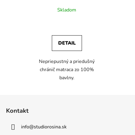
Skladom
DETAIL
Nepriepustný a priedušný
chránič matraca zo 100%
bavlny.
Z
á
Kontakt
p
ä
info
@
studiorosina.sk
t