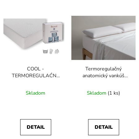
COOL -
Termoregulačný
TERMOREGULAĆNÝ
anatomický vankúš
CHRÁNIČ MATRACA
Viscofresh
Priemerné
Skladom
Skladom
(1 ks)
hodnotenie
produktu
je
3,2
DETAIL
DETAIL
z
5