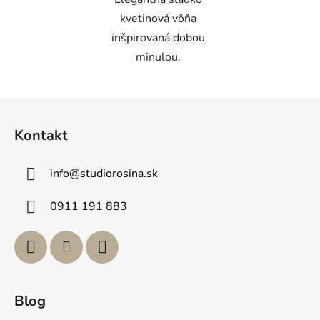
kvetinová vôňa
inšpirovaná dobou
minulou.
Z
á
Kontakt
p
ä
info
@
studiorosina.sk
t
i
0911 191 883
e
Blog