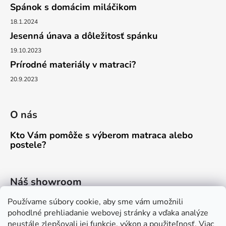
Spánok s domácim miláčikom
18.1.2024
Jesenná únava a dôležitosť spánku
19.10.2023
Prírodné materiály v matraci?
20.9.2023
O nás
Kto Vám pomôže s výberom matraca alebo
postele?
Náš showroom
Používame súbory cookie, aby sme vám umožnili
PÚCHOV, 1.MÁJA 1457/44
pohodlné prehliadanie webovej stránky a vďaka analýze
neustále zlepšovali jej funkcie, výkon a použiteľnosť.
Viac