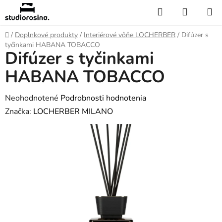
Prejsť
Hľadať
NÁKUP
na
KOŠÍK
obsah
Domov
/
Doplnkové produkty
/
Interiérové vôňe LOCHERBER
/
Difúzer s
tyčinkami HABANA TOBACCO
Difúzer s tyčinkami
HABANA TOBACCO
Priemerné
Neohodnotené
Podrobnosti hodnotenia
hodnotenie
Značka:
LOCHERBER MILANO
produktu
je
0,0
z
5
hviezdičiek.