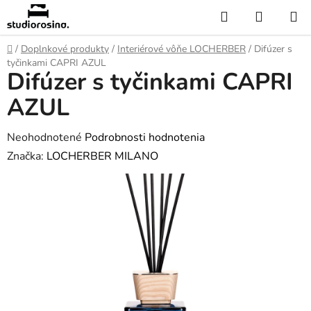
Prejsť
Hľadať
NÁKUP
na
KOŠÍK
obsah
Domov
/
Doplnkové produkty
/
Interiérové vôňe LOCHERBER
/
Difúzer s
tyčinkami CAPRI AZUL
Difúzer s tyčinkami CAPRI
AZUL
Priemerné
Neohodnotené
Podrobnosti hodnotenia
hodnotenie
Značka:
LOCHERBER MILANO
produktu
je
0,0
z
5
hviezdičiek.