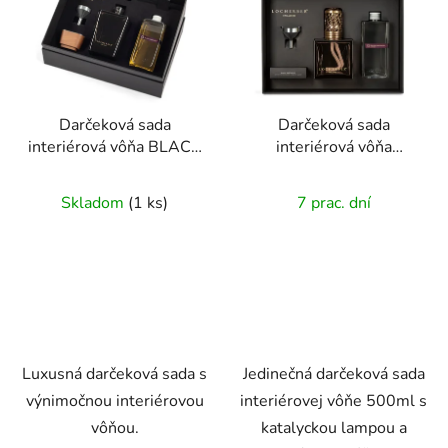
Darčeková sada
Darčeková sada
interiérová vôňa BLACK
interiérová vôňa
KARTAGO
AGATHIS AMBER s
katalytickou lampou
Skladom
(1 ks)
7 prac. dní
Luxusná darčeková sada s
Jedinečná darčeková sada
výnimočnou interiérovou
interiérovej vôňe 500ml s
vôňou.
katalyckou lampou a