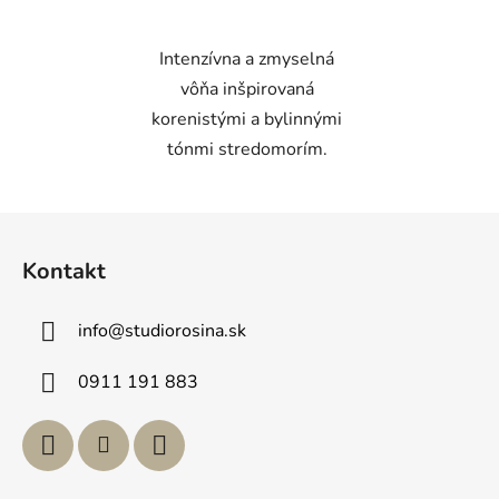
Intenzívna a zmyselná
vôňa inšpirovaná
korenistými a bylinnými
tónmi stredomorím.
Z
á
Kontakt
p
ä
info
@
studiorosina.sk
t
i
0911 191 883
e