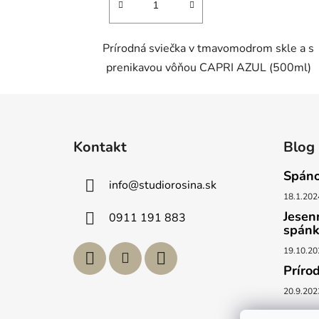
Prírodná sviečka v tmavomodrom skle a s
prenikavou vôňou CAPRI AZUL (500ml)
Z
á
Kontakt
Blog
p
ä
Spáno
info
@
studiorosina.sk
t
18.1.202
i
Jesen
0911 191 883
e
spán
19.10.20
Príro
20.9.202