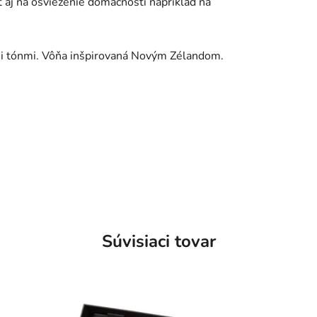
ť aj na osvieženie domácnosti napríklad na
i tónmi. Vôňa inšpirovaná Novým Zélandom.
Súvisiaci tovar