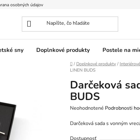
rana osobných údajov
tské sny
Doplnkové produkty
Postele na mi
Domov
/
Doplnkové produkty
/
Interiéro
LINEN BUDS
Darčeková sa
BUDS
Priemerné
Neohodnotené
Podrobnosti ho
hodnotenie
Darčeková sada s vonným vre
produktu
je
Dostupnosť