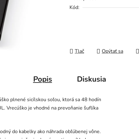
0,0
Kód:
z
5
hviezdičiek.
Tlač
Opýtať sa
Popis
Diskusia
ško plnené sicílskou soľou, ktorá sa 48 hodín
L. Vrecúško je vhodné na prevoňanie šuflíka
odný do kabelky ako náhrada obľúbenej vône.