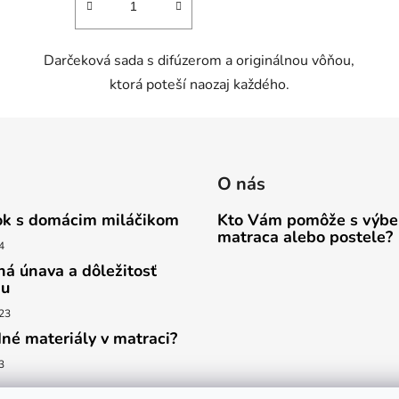
Darčeková sada s difúzerom a originálnou vôňou,
ktorá poteší naozaj každého.
O nás
k s domácim miláčikom
Kto Vám pomôže s výb
matraca alebo postele?
4
ná únava a dôležitosť
ku
23
dné materiály v matraci?
3