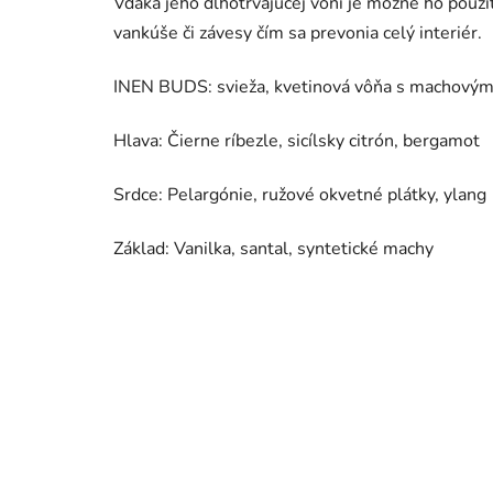
Vďaka jeho dlhotrvajúcej vôni je možné ho použi
vankúše či závesy čím sa prevonia celý interiér.
INEN BUDS: svieža, kvetinová vôňa s machovým
Hlava: Čierne ríbezle, sicílsky citrón, bergamot
Srdce: Pelargónie, ružové okvetné plátky, ylang
Základ: Vanilka, santal, syntetické machy