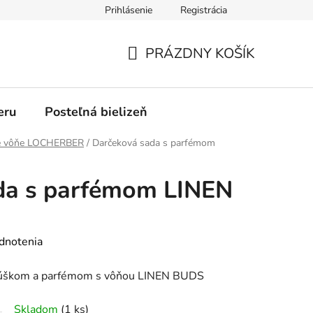
Prihlásenie
Registrácia
PRÁZDNY KOŠÍK
NÁKUPNÝ
KOŠÍK
eru
Posteľná bielizeň
vé vôňe LOCHERBER
/
Darčeková sada s parfémom
da s parfémom LINEN
dnotenia
cúškom a parfémom s vôňou LINEN BUDS
Skladom
(1 ks)