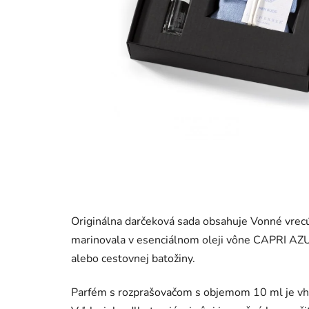
Originálna darčeková sada obsahuje Vonné vrecú
marinovala v esenciálnom oleji vône CAPRI AZU
alebo cestovnej batožiny.
Parfém s rozprašovačom s objemom 10 ml je vh