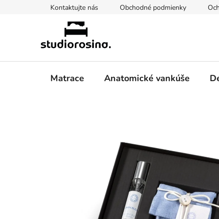
Prejsť
Kontaktujte nás
Obchodné podmienky
Och
na
obsah
Matrace
Anatomické vankúše
De