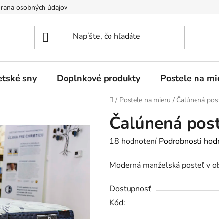
rana osobných údajov
tské sny
Doplnkové produkty
Postele na mi
Domov
/
Postele na mieru
/
Čalúnená pos
Čalúnená pos
Priemerné
18 hodnotení
Podrobnosti hod
hodnotenie
Moderná manželská posteľ v o
produktu
je
Dostupnosť
2,4
Kód:
z