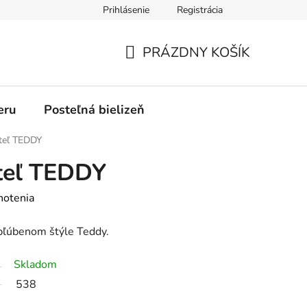
Prihlásenie
Registrácia
PRÁZDNY KOŠÍK
NÁKUPNÝ
KOŠÍK
eru
Posteľná bielizeň
teľ TEDDY
teľ TEDDY
notenia
bľúbenom štýle Teddy.
Skladom
538