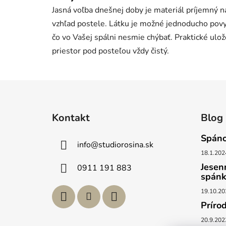
je
Jasná voľba dnešnej doby je materiál príjemný 
2,4
z
vzhľad postele. Látku je možné jednoducho povysá
5
hviezdičiek.
čo vo Vašej spálni nesmie chýbať. Praktické ulo
priestor pod posteľou vždy čistý.
Z
á
Kontakt
Blog
p
ä
Spáno
info
@
studiorosina.sk
t
18.1.202
i
Jesen
0911 191 883
e
spán
19.10.20
Príro
20.9.202