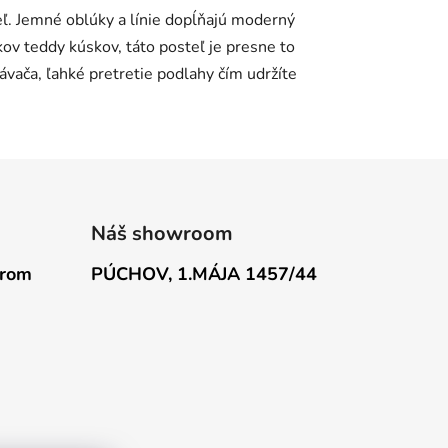
ľ. Jemné oblúky a línie dopĺňajú moderný
kov teddy kúskov, táto posteľ je presne to
vača, ľahké pretretie podlahy čím udržíte
Náš showroom
erom
PÚCHOV, 1.MÁJA 1457/44