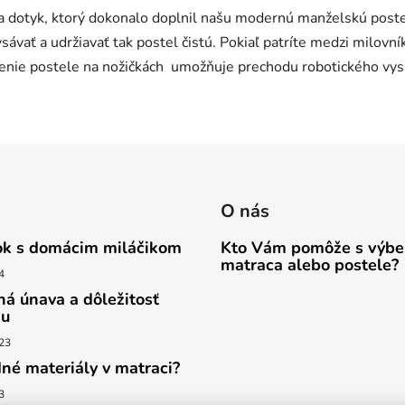
na dotyk, ktorý dokonalo doplnil našu modernú manželskú poste
vať a udržiavať tak postel čistú. Pokiaľ patríte medzi milovní
ženie postele na nožičkách umožňuje prechodu robotického vysá
O nás
k s domácim miláčikom
Kto Vám pomôže s výb
matraca alebo postele?
4
ná únava a dôležitosť
ku
23
dné materiály v matraci?
3