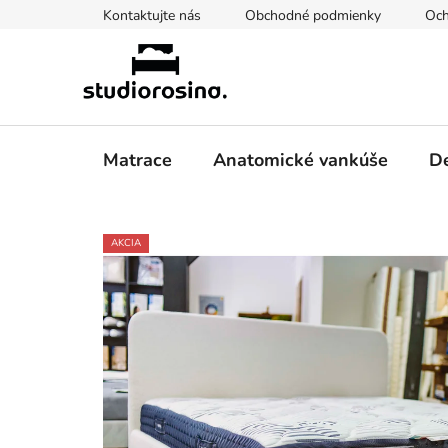
Prejsť
Kontaktujte nás
Obchodné podmienky
Och
na
obsah
Matrace
Anatomické vankúše
De
AKCIA