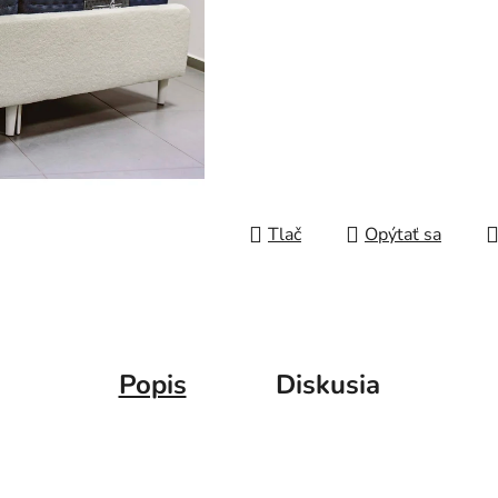
5
hviezdičiek.
Tlač
Opýtať sa
Popis
Diskusia